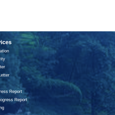
ices
ation
ity
ter
Letter
ress Report
rogress Report
ng