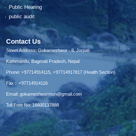
Public Hearing
public audit
Contact Us
Street Address: Gokarneshwor - 8, Jorpati
Kathmandu, Bagmati Pradesh, Nepal
Phone:
+97714914115
,
+97714917817 (Health Section)
Fax :
+97714914116
Email:
gokarneshwormun@gmail.com
Toll Free No:
16600137888