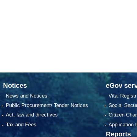
Notices
eGov serv
News and Notices
Vital Registr
Public Procurement/ Tender Notices
Social Secur
Act, law and directives
Citizen Char
Tax and Fees
Application 
Reports