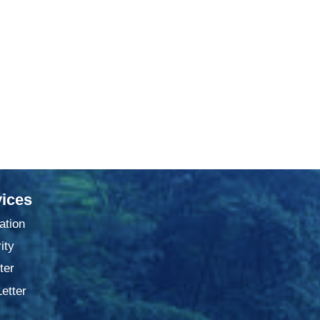
ices
ation
ity
ter
Letter