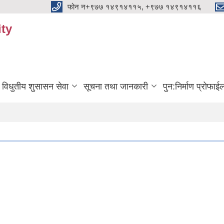
फोन न+९७७ १४९१४११५, +९७७ १४९१४११६
ty
विधुतीय शुसासन सेवा
सूचना तथा जानकारी
पुन:निर्माण प्रोफाई