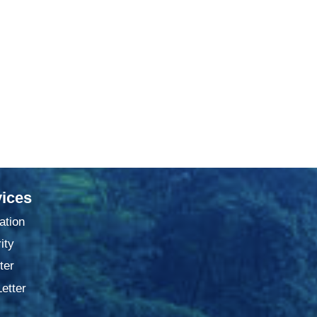
ices
ation
ity
ter
Letter