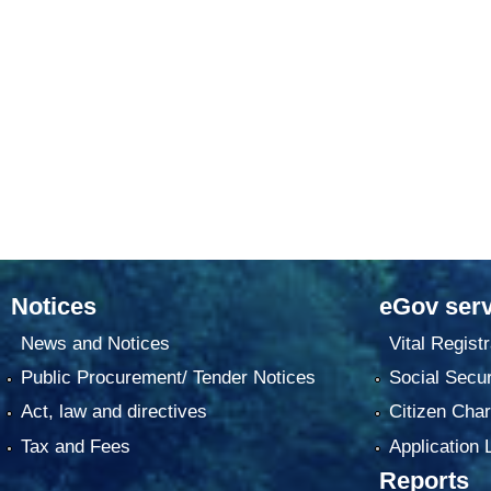
Notices
eGov serv
News and Notices
Vital Registr
Public Procurement/ Tender Notices
Social Secur
Act, law and directives
Citizen Char
Tax and Fees
Application 
Reports