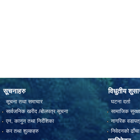
सूचनाहरु
विधुतीय शुस
सूचना तथा समाचार
घटना दर्ता
सार्वजनिक खरीद /बोलपत्र सूचना
सामाजिक सुरक्ष
एन, कानुन तथा निर्देशिका
नागरिक वडापत्
कर तथा शुल्कहरु
निवेदनको ढाँचा