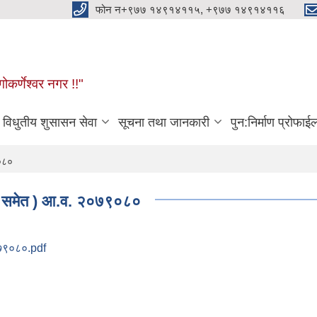
फोन न+९७७ १४९१४११५, +९७७ १४९१४११६
ोकर्णेश्वर नगर !!"
विधुतीय शुसासन सेवा
सूचना तथा जानकारी
पुन:निर्माण प्रोफाई
९०८०
ऐन समेत ) आ.व. २०७९०८०
०७९०८०.pdf