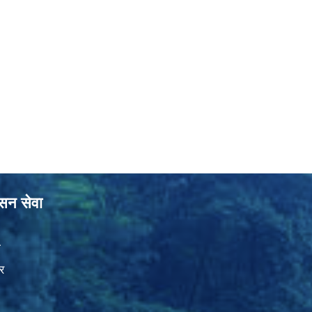
ासन सेवा
ा
र