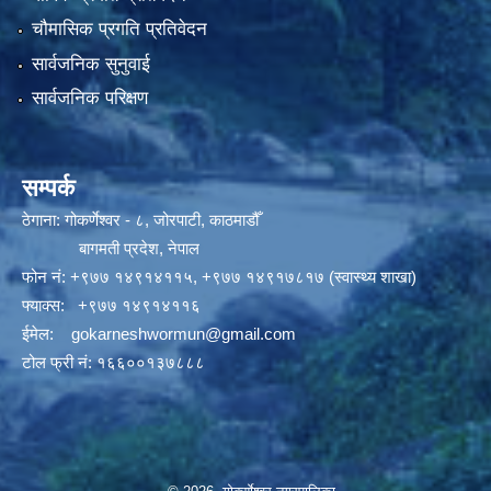
चौमासिक प्रगति प्रतिवेदन
सार्वजनिक सुनुवाई
सार्वजनिक परिक्षण
सम्पर्क
ठेगाना: गोकर्णेश्वर - ८, जोरपाटी, काठमाडौँ
बागमती प्रदेश, नेपाल
फोन नं:
+९७७ १४९१४११५
,
+९७७ १४९१७८१७ (स्वास्थ्य शाखा)
फ्याक्स: +९७७ १४९१४११६
ईमेल:
gokarneshwormun@gmail.com
टोल फ्री नं:
१६६००१३७८८८