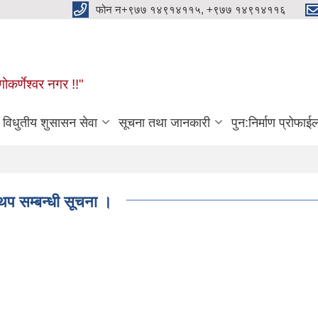
फोन न+९७७ १४९१४११५, +९७७ १४९१४११६
ोकर्णेश्वर नगर !!"
विधुतीय शुसासन सेवा
सूचना तथा जानकारी
पुन:निर्माण प्रोफाई
 थप सम्बन्धी सूचना ।