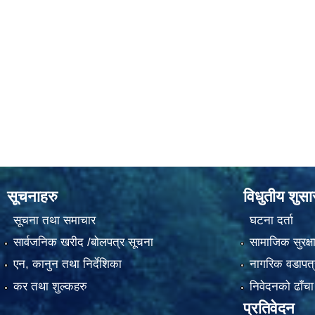
सूचनाहरु
विधुतीय शुस
सूचना तथा समाचार
घटना दर्ता
सार्वजनिक खरीद /बोलपत्र सूचना
सामाजिक सुरक्ष
एन, कानुन तथा निर्देशिका
नागरिक वडापत्
कर तथा शुल्कहरु
निवेदनको ढाँचा
प्रतिवेदन