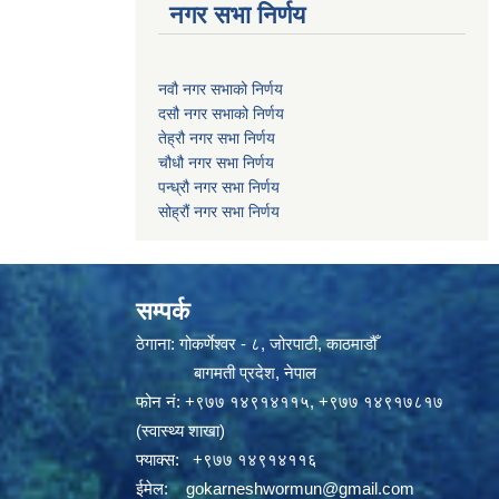
नगर सभा निर्णय
नवौ नगर सभाको निर्णय
दसौ नगर सभाको निर्णय
तेह्रौ नगर सभा निर्णय
चौधौ नगर सभा निर्णय
पन्ध्रौ नगर सभा निर्णय
सोह्रौं नगर सभा निर्णय
सम्पर्क
ठेगाना: गोकर्णेश्वर - ८, जोरपाटी, काठमाडौँ
बागमती प्रदेश, नेपाल
फोन नं:
+९७७ १४९१४११५
,
+९७७ १४९१७८१७
(स्वास्थ्य शाखा)
फ्याक्स: +९७७ १४९१४११६
ईमेल:
gokarneshwormun@gmail.com