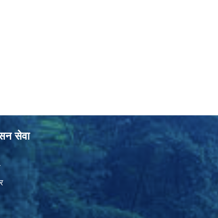
ासन सेवा
ा
र