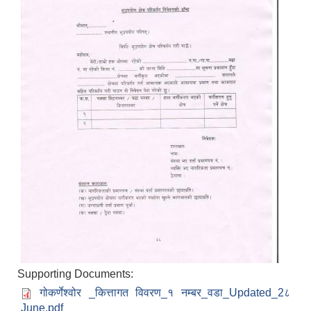
Supporting Documents:
गोकर्णेश्वोर _कित्तागत विवरण_१ नम्बर_वडा_Updated_2८
June.pdf