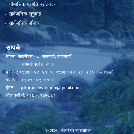
चौमासिक प्रगति प्रतिवेदन
सार्वजनिक सुनुवाई
सार्वजनिक परिक्षण
सम्पर्क
ठेगाना: गोकर्णेश्वर - ८, जोरपाटी, काठमाडौँ
बागमती प्रदेश, नेपाल
फोन नं:
+९७७ १४९१४११५
,
+९७७ १४९१७८१७ (स्वास्थ्य शाखा)
फ्याक्स: +९७७ १४९१४११६
ईमेल:
gokarneshwormun@gmail.com
टोल फ्री नं:
१६६००१३७८८८
© 2026 गोकर्णेश्वर नगरपालिका